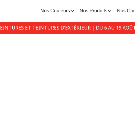
Nos Couleurs
Nos Produits
Nos Con
PEINTURES ET TEINTURES D’EXTÉRIEUR | DU 6 AU 19 AOÛ
ancher de gar
Comment peindre un plancher de garage?