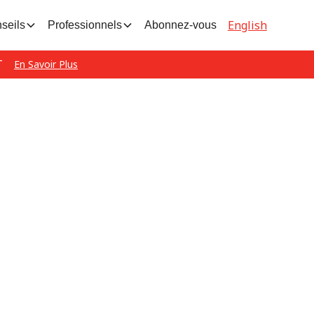
English
seils
Professionnels
Abonnez-vous
T
En Savoir Plus
age