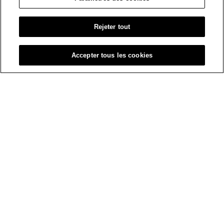
Rejeter tout
Accepter tous les cookies
Extérieur
Voici quelques conseils pour vous assurer que
votre extérieur a fière allure!