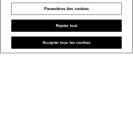
Paramètres des cookies
Rejeter tout
Accepter tous les cookies
OÙ ACHETER
Trouvez Un Magasin
RESTEZ À L'AFFÛT!
Abonnez-Vous